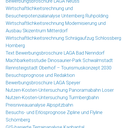
Bewerbungsbroschüre LAGA Neuss
(GIS)
Wirtschaftlichkeitsrechnung und
Umfragetool
Besucherpotenzialanalyse Unternberg Ruhpolding
Qualitätsmonitor
Wirtschaftlichkeitsrechnung Modernisierung und
Freizeit
Ausbau Skizentrum Mitterdorf
Wirtschaftlichkeitsrechnung Schrägaufzug Schlossberg
Saisonmonitoring
Hornberg
Skigebiete
Text Bewerbungsbroschüre LAGA Bad Nenndorf
Deutschland
Machbarkeitsstudie Dinosaurier-Park Schwalmstadt
Veröffentlichungen
Rennsteigstadt Oberhof – Tourismuskonzept 2030
Besuchsprognose und Redaktion
Projekte
Bewerbungsbroschüre LAGA Speyer
Nutzen-Kosten-Untersuchung Panoramabahn Loser
Nachrichten
Nutzen-Kosten-Untersuchung Turmbergbahn
Nachrichtenarchiv
Preisniveauanalyse Alpspitzbahn
Besuchs- und Erlösprognose Zipline und Flyline
Team
Schömberg
GIS-basierte Terrainanalyse Kaghantal