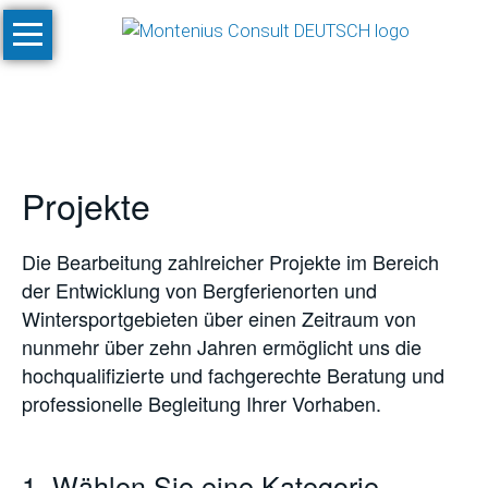
Navigation
Start
überspringen
Leistungen
Konzeptionen
und
Projekte
Machbarkeitsstudien
Klimastudien
Die Bearbeitung zahlreicher Projekte im Bereich
und
der Entwicklung von Bergferienorten und
-
Wintersportgebieten über einen Zeitraum von
simulationen
nunmehr über zehn Jahren ermöglicht uns die
SnowPlan™
hochqualifizierte und fachgerechte Beratung und
professionelle Begleitung Ihrer Vorhaben.
Gesamtplanung
von
Skigebietsprojekten
1. Wählen Sie eine Kategorie