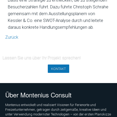
Basis eine Strategie zu entwickeln, die zu steigenden
Besucherzahlen führt. Dazu führte Christoph Schrahe
gemeinsam mit dem Ausstellungsplanern von
Kessler & Co. eine SWOT-Analyse durch und leitete
daraus konkrete Handlungsempfehlungen ab.
Zurück
Lassen Sie uns über Ihr Projekt sprechen!
KONTAKT
Über Montenius Consult
Montenius entwickelt und realisiert Visionen für Ferienorte und
Freizeitunternehmen, getragen durch zeitgemäße, kreative Ideen und
unter Verwendung modernster Technologien – von der ersten Planskizze