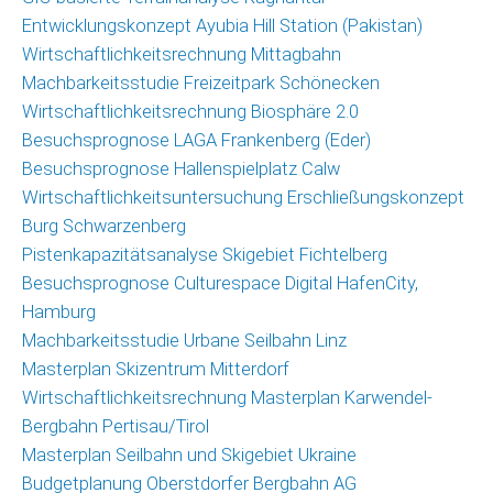
Christoph
Entwicklungskonzept Ayubia Hill Station (Pakistan)
Schrahe
Wirtschaftlichkeitsrechnung Mittagbahn
Lukas
Machbarkeitsstudie Freizeitpark Schönecken
Melzer
Wirtschaftlichkeitsrechnung Biosphäre 2.0
Besuchsprognose LAGA Frankenberg (Eder)
Partnernetzwerk
Besuchsprognose Hallenspielplatz Calw
Wirtschaftlichkeitsuntersuchung Erschließungskonzept
Kunden
Burg Schwarzenberg
Pistenkapazitätsanalyse Skigebiet Fichtelberg
Kontakt
Besuchsprognose Culturespace Digital HafenCity,
Hamburg
Machbarkeitsstudie Urbane Seilbahn Linz
Masterplan Skizentrum Mitterdorf
Wirtschaftlichkeitsrechnung Masterplan Karwendel-
Bergbahn Pertisau/Tirol
Masterplan Seilbahn und Skigebiet Ukraine
Budgetplanung Oberstdorfer Bergbahn AG