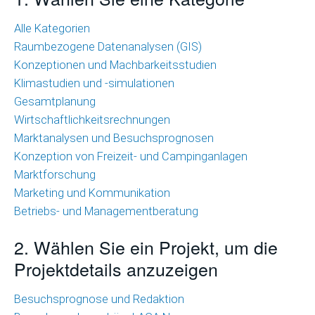
Wirtschaftlichkeitsrechnungen
Alle Kategorien
Raumbezogene Datenanalysen (GIS)
Marktanalysen
Konzeptionen und Machbarkeitsstudien
und
Klimastudien und -simulationen
Besuchsprognosen
Gesamtplanung
Marktforschung
Wirtschaftlichkeitsrechnungen
Marktanalysen und Besuchsprognosen
Marketing
Konzeption von Freizeit- und Campinganlagen
und
Marktforschung
Kommunikation
Marketing und Kommunikation
Betriebs- und Managementberatung
Betriebs-
und
2. Wählen Sie ein Projekt, um die
Managementberatung
Projektdetails anzuzeigen
Raumbezogene
Besuchsprognose und Redaktion
Datenanalysen