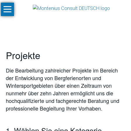
Navigation
Start
überspringen
Leistungen
Konzeptionen
und
Projekte
Machbarkeitsstudien
Klimastudien
Die Bearbeitung zahlreicher Projekte im Bereich
und
der Entwicklung von Bergferienorten und
-
Wintersportgebieten über einen Zeitraum von
simulationen
nunmehr über zehn Jahren ermöglicht uns die
SnowPlan™
hochqualifizierte und fachgerechte Beratung und
professionelle Begleitung Ihrer Vorhaben.
Gesamtplanung
von
Skigebietsprojekten
1. Wählen Sie eine Kategorie