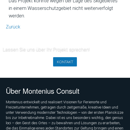
Das Projekt konnte wegen der Lage des Skigebietes
in einem Wasserschutzgebiet nicht weiterverfolgt
werden.
Zurück
Lassen Sie uns über Ihr Projekt sprechen!
KONTAKT
Über Montenius Consult
Montenius entwickelt und realisiert Visionen für Ferienorte und
Freizeitunternehmen, getragen durch zeitgemäße, kreative Ideen und
unter Verwendung modernster Technologien – von der ersten Planskizze
bis zur Inbetriebnahme. Dabei ist es uns besonders wichtig, den genius
loci – den Geist des Ortes – zu bewahren und Lösungen zu erarbeiten,
die das Einmalige eines jeden Standortes zur Geltung bringen und einen