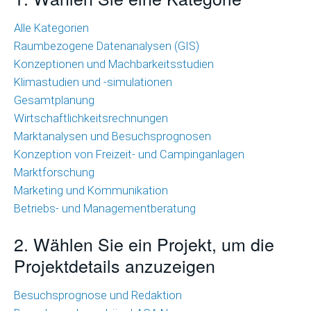
Wirtschaftlichkeitsrechnungen
Alle Kategorien
Raumbezogene Datenanalysen (GIS)
Marktanalysen
Konzeptionen und Machbarkeitsstudien
und
Klimastudien und -simulationen
Besuchsprognosen
Gesamtplanung
Marktforschung
Wirtschaftlichkeitsrechnungen
Marktanalysen und Besuchsprognosen
Marketing
Konzeption von Freizeit- und Campinganlagen
und
Marktforschung
Kommunikation
Marketing und Kommunikation
Betriebs- und Managementberatung
Betriebs-
und
2. Wählen Sie ein Projekt, um die
Managementberatung
Projektdetails anzuzeigen
Raumbezogene
Besuchsprognose und Redaktion
Datenanalysen