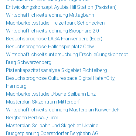
Christoph
Entwicklungskonzept Ayubia Hill Station (Pakistan)
Schrahe
Wirtschaftlichkeitsrechnung Mittagbahn
Lukas
Machbarkeitsstudie Freizeitpark Schönecken
Melzer
Wirtschaftlichkeitsrechnung Biosphäre 2.0
Besuchsprognose LAGA Frankenberg (Eder)
Partnernetzwerk
Besuchsprognose Hallenspielplatz Calw
Wirtschaftlichkeitsuntersuchung Erschließungskonzept
Kunden
Burg Schwarzenberg
Pistenkapazitätsanalyse Skigebiet Fichtelberg
Kontakt
Besuchsprognose Culturespace Digital HafenCity,
Hamburg
Machbarkeitsstudie Urbane Seilbahn Linz
Masterplan Skizentrum Mitterdorf
Wirtschaftlichkeitsrechnung Masterplan Karwendel-
Bergbahn Pertisau/Tirol
Masterplan Seilbahn und Skigebiet Ukraine
Budgetplanung Oberstdorfer Bergbahn AG