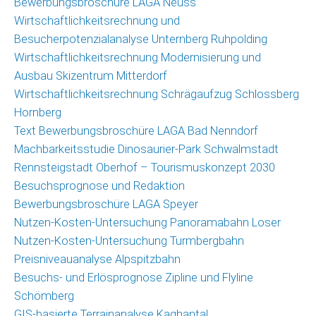
Bewerbungsbroschüre LAGA Neuss
(GIS)
Wirtschaftlichkeitsrechnung und
Umfragetool
Besucherpotenzialanalyse Unternberg Ruhpolding
Qualitätsmonitor
Wirtschaftlichkeitsrechnung Modernisierung und
Freizeit
Ausbau Skizentrum Mitterdorf
Wirtschaftlichkeitsrechnung Schrägaufzug Schlossberg
Saisonmonitoring
Hornberg
Skigebiete
Text Bewerbungsbroschüre LAGA Bad Nenndorf
Deutschland
Machbarkeitsstudie Dinosaurier-Park Schwalmstadt
Veröffentlichungen
Rennsteigstadt Oberhof – Tourismuskonzept 2030
Besuchsprognose und Redaktion
Projekte
Bewerbungsbroschüre LAGA Speyer
Nutzen-Kosten-Untersuchung Panoramabahn Loser
Nachrichten
Nutzen-Kosten-Untersuchung Turmbergbahn
Nachrichtenarchiv
Preisniveauanalyse Alpspitzbahn
Besuchs- und Erlösprognose Zipline und Flyline
Team
Schömberg
GIS-basierte Terrainanalyse Kaghantal