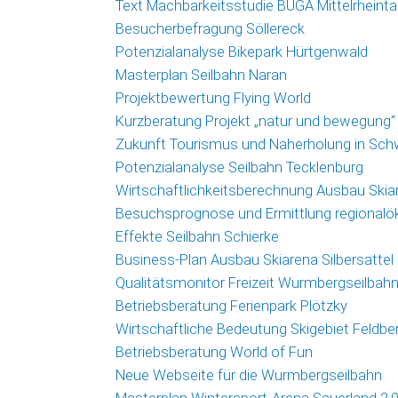
Text Machbarkeitsstudie BUGA Mittelrheinta
Besucherbefragung Söllereck
Potenzialanalyse Bikepark Hürtgenwald
Masterplan Seilbahn Naran
Projektbewertung Flying World
Kurzberatung Projekt „natur und bewegung“
Zukunft Tourismus und Naherholung in Sc
Potenzialanalyse Seilbahn Tecklenburg
Wirtschaftlichkeitsberechnung Ausbau Skiar
Besuchsprognose und Ermittlung regional
Effekte Seilbahn Schierke
Business-Plan Ausbau Skiarena Silbersattel
Qualitätsmonitor Freizeit Wurmbergseilbah
Betriebsberatung Ferienpark Plötzky
Wirtschaftliche Bedeutung Skigebiet Feldbe
Betriebsberatung World of Fun
Neue Webseite für die Wurmbergseilbahn