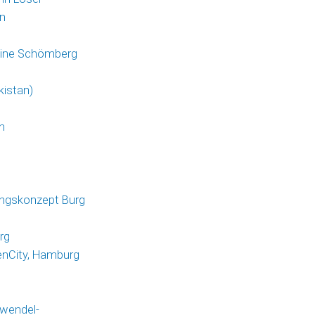
n
yline Schömberg
kistan)
n
ungskonzept Burg
rg
enCity, Hamburg
rwendel-