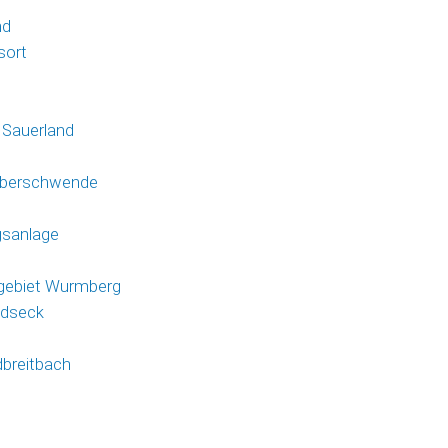
0
nd
sort
 Sauerland
Alberschwende
gsanlage
igebiet Wurmberg
ndseck
breitbach