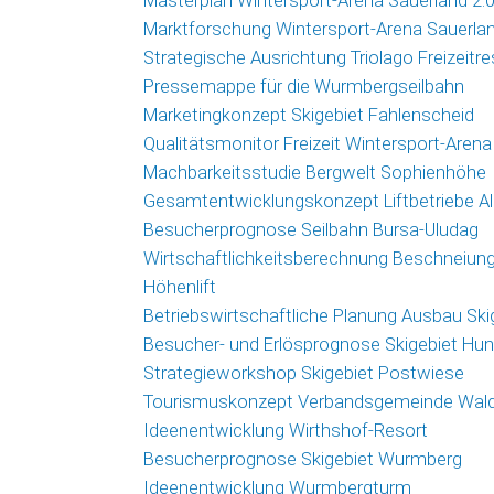
Masterplan Wintersport-Arena Sauerland 2.
Marktforschung Wintersport-Arena Sauerla
Strategische Ausrichtung Triolago Freizeitre
Pressemappe für die Wurmbergseilbahn
Marketingkonzept Skigebiet Fahlenscheid
Qualitätsmonitor Freizeit Wintersport-Arena
Machbarkeitsstudie Bergwelt Sophienhöhe
Gesamtentwicklungskonzept Liftbetriebe 
Besucherprognose Seilbahn Bursa-Uludag
Wirtschaftlichkeitsberechnung Beschneiun
Höhenlift
Betriebswirtschaftliche Planung Ausbau Sk
Besucher- und Erlösprognose Skigebiet Hu
Strategieworkshop Skigebiet Postwiese
Tourismuskonzept Verbandsgemeinde Wald
Ideenentwicklung Wirthshof-Resort
Besucherprognose Skigebiet Wurmberg
Ideenentwicklung Wurmbergturm