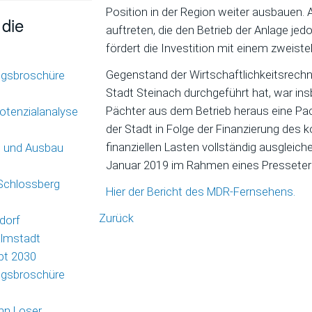
Position in der Region weiter ausbauen. 
 die
auftreten, die den Betrieb der Anlage je
fördert die Investition mit einem zweistel
Gegenstand der Wirtschaftlichkeitsrechn
ngsbroschüre
Stadt Steinach durchgeführt hat, war ins
Pächter aus dem Betrieb heraus eine Pac
otenzialanalyse
der Stadt in Folge der Finanzierung des
finanziellen Lasten vollständig ausgleic
g und Ausbau
Januar 2019 im Rahmen eines Presseterm
 Schlossberg
Hier der Bericht des MDR-Fernsehens.
Zurück
dorf
almstadt
pt 2030
ngsbroschüre
hn Loser