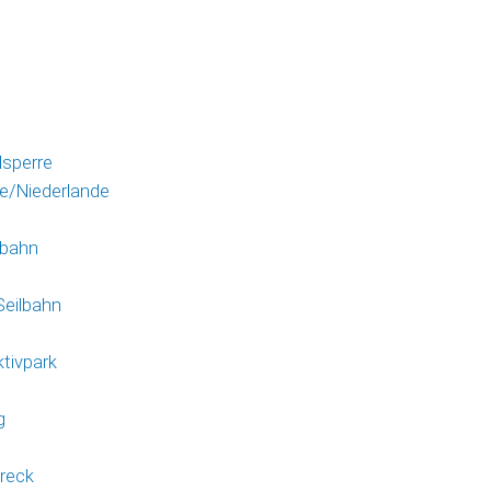
0
sperre
e/Niederlande
hbahn
Seilbahn
ktivpark
g
ereck