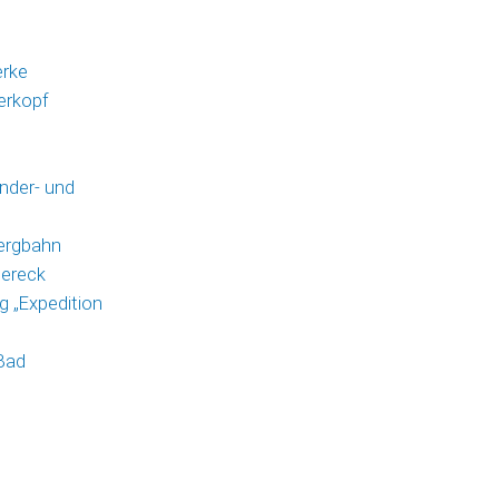
erke
erkopf
nder- und
ergbahn
lereck
 „Expedition
 Bad