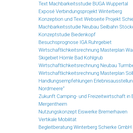
Text Machbarkeitsstudie BUGA Wuppertal
Exposé Verbindungsprojekt Winterberg
Konzeption und Text Webseite Projekt Schi
Machbarkeitsstudie Neubau Seilbahn Stöck
Konzeptstudie Biedenkopf
Besuchsprognose IGA Ruhrgebiet
Wirtschaftlichkeitsrechnung Masterplan Wa
Skigebiet Hörnle Bad Kohlgrub
Wirtschaftlichkeitsrechnung Neubau Turmb
Wirtschaftlichkeitsrechnung Masterplan Söl
Handlungsempfehlungen Erlebnisausstellung
Nordmeere“
Zukunft Camping- und Freizeitwirtschaft in
Mergentheim
Nutzungskonzept Eiswerke Bremerhaven
Vertikale Mobilität
Begleitberatung Winterberg Schierke GmbH