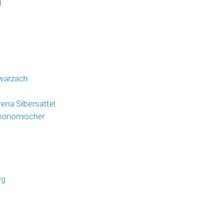
l
hwarzach
ena Silbersattel
ökonomischer
n
rg