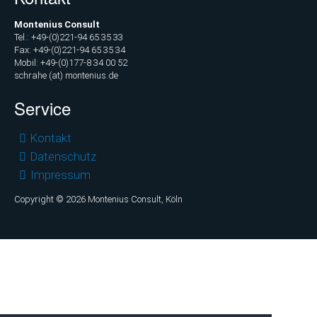
Montenius Consult
Tel.: +49-(0)221-94 65 35 33
Fax: +49-(0)221-94 65 35 34
Mobil: +49-(0)177-8 34 00 52
schrahe (at) montenius.de
Service
Navigation
Kontakt
überspringen
Datenschutz
Impressum
Copyright © 2026 Montenius Consult, Köln