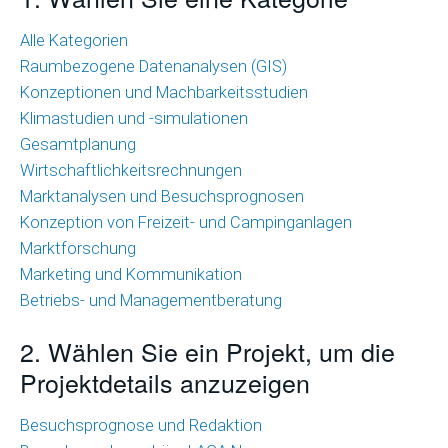
Wirtschaftlichkeitsrechnungen
Alle Kategorien
Raumbezogene Datenanalysen (GIS)
Marktanalysen
Konzeptionen und Machbarkeitsstudien
und
Klimastudien und -simulationen
Besuchsprognosen
Gesamtplanung
Marktforschung
Wirtschaftlichkeitsrechnungen
Marktanalysen und Besuchsprognosen
Marketing
Konzeption von Freizeit- und Campinganlagen
und
Marktforschung
Kommunikation
Marketing und Kommunikation
Betriebs- und Managementberatung
Betriebs-
und
2. Wählen Sie ein Projekt, um die
Managementberatung
Projektdetails anzuzeigen
Raumbezogene
Besuchsprognose und Redaktion
Datenanalysen