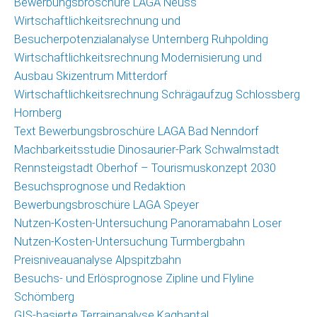
Bewerbungsbroschüre LAGA Neuss
(GIS)
Wirtschaftlichkeitsrechnung und
Umfragetool
Besucherpotenzialanalyse Unternberg Ruhpolding
Qualitätsmonitor
Wirtschaftlichkeitsrechnung Modernisierung und
Freizeit
Ausbau Skizentrum Mitterdorf
Wirtschaftlichkeitsrechnung Schrägaufzug Schlossberg
Saisonmonitoring
Hornberg
Skigebiete
Text Bewerbungsbroschüre LAGA Bad Nenndorf
Deutschland
Machbarkeitsstudie Dinosaurier-Park Schwalmstadt
Veröffentlichungen
Rennsteigstadt Oberhof – Tourismuskonzept 2030
Besuchsprognose und Redaktion
Projekte
Bewerbungsbroschüre LAGA Speyer
Nutzen-Kosten-Untersuchung Panoramabahn Loser
Nachrichten
Nutzen-Kosten-Untersuchung Turmbergbahn
Nachrichtenarchiv
Preisniveauanalyse Alpspitzbahn
Besuchs- und Erlösprognose Zipline und Flyline
Team
Schömberg
GIS-basierte Terrainanalyse Kaghantal