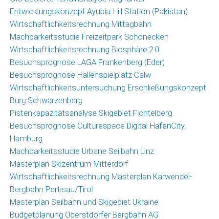
Christoph
Entwicklungskonzept Ayubia Hill Station (Pakistan)
Schrahe
Wirtschaftlichkeitsrechnung Mittagbahn
Lukas
Machbarkeitsstudie Freizeitpark Schönecken
Melzer
Wirtschaftlichkeitsrechnung Biosphäre 2.0
Besuchsprognose LAGA Frankenberg (Eder)
Partnernetzwerk
Besuchsprognose Hallenspielplatz Calw
Wirtschaftlichkeitsuntersuchung Erschließungskonzept
Kunden
Burg Schwarzenberg
Pistenkapazitätsanalyse Skigebiet Fichtelberg
Kontakt
Besuchsprognose Culturespace Digital HafenCity,
Hamburg
Machbarkeitsstudie Urbane Seilbahn Linz
Masterplan Skizentrum Mitterdorf
Wirtschaftlichkeitsrechnung Masterplan Karwendel-
Bergbahn Pertisau/Tirol
Masterplan Seilbahn und Skigebiet Ukraine
Budgetplanung Oberstdorfer Bergbahn AG