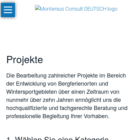
Navigation
Start
überspringen
Leistungen
Konzeptionen
und
Projekte
Machbarkeitsstudien
Klimastudien
Die Bearbeitung zahlreicher Projekte im Bereich
und
der Entwicklung von Bergferienorten und
-
Wintersportgebieten über einen Zeitraum von
simulationen
nunmehr über zehn Jahren ermöglicht uns die
SnowPlan™
hochqualifizierte und fachgerechte Beratung und
professionelle Begleitung Ihrer Vorhaben.
Gesamtplanung
von
Skigebietsprojekten
1. Wählen Sie eine Kategorie