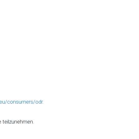
a.eu/consumers/odr
.
le teilzunehmen.