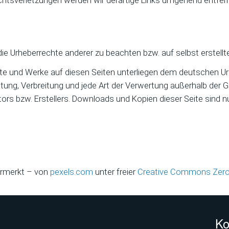
chtsverletzungen werden wir derartige Links umgehend entfer
die Urheberrechte anderer zu beachten bzw. auf selbst erstellt
alte und Werke auf diesen Seiten unterliegen dem deutschen Urh
eitung, Verbreitung und jede Art der Verwertung außerhalb der
ors bzw. Erstellers. Downloads und Kopien dieser Seite sind nu
ermerkt – von
pexels.com
unter freier
Creative Commons Zero 
Ko