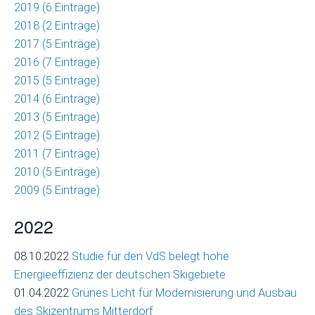
2019 (6 Einträge)
Wirtschaftlichkeitsrechnungen
2018 (2 Einträge)
2017 (5 Einträge)
Marktanalysen
2016 (7 Einträge)
und
2015 (5 Einträge)
Besuchsprognosen
2014 (6 Einträge)
2013 (5 Einträge)
Marktforschung
2012 (5 Einträge)
Marketing
2011 (7 Einträge)
und
2010 (5 Einträge)
Kommunikation
2009 (5 Einträge)
Betriebs-
2022
und
Managementberatung
08.10.2022
Studie für den VdS belegt hohe
Energieeffizienz der deutschen Skigebiete
Raumbezogene
01.04.2022
Grünes Licht für Modernisierung und Ausbau
Datenanalysen
des Skizentrums Mitterdorf