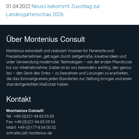
(GIS)
01.04.2022
Neuss bekommt Zuschlag zur
Landesgartenschau 2026
Umfragetool
Qualitätsmonitor
Freizeit
Über Montenius Consult
Saisonmonitoring
Montenius entwickelt und realisiert Visionen für Ferienorte und
Skigebiete
Freizeitunternehmen, getragen durch zeitgemäße, kreative Ideen und
Deutschland
unter Verwendung modernster Technologien – von der ersten Planskizze
bis zur Inbetriebnahme. Dabei ist es uns besonders wichtig, den genius
Veröffentlichungen
loci – den Geist des Ortes – zu bewahren und Lösungen zu erarbeiten,
die das Einmalige eines jeden Standortes zur Geltung bringen und einen
standortgerechten Maßstab haben.
Projekte
Kontakt
Nachrichten
Montenius Consult
Nachrichtenarchiv
Tel.: +49-(0)221-94 65 35 33
Fax: +49-(0)221-94 65 35 34
Team
Mobil: +49-(0)177-8 34 00 52
schrahe (at) montenius.de