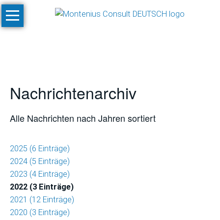
Navigation
Start
überspringen
Leistungen
Konzeptionen
und
Nachrichtenarchiv
Machbarkeitsstudien
Klimastudien
Alle Nachrichten nach Jahren sortiert
und
-
simulationen
2025 (6 Einträge)
2024 (5 Einträge)
SnowPlan™
2023 (4 Einträge)
2022 (3 Einträge)
Gesamtplanung
2021 (12 Einträge)
von
2020 (3 Einträge)
Skigebietsprojekten